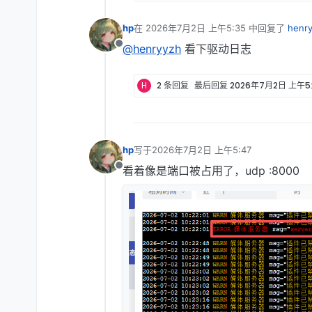
hp
在
2026年7月2日 上午5:35
中回复了
henr
最后由 编辑
@henryyzh
看下驱动日志
离线
H
2 条回复
最后回复
2026年7月2日 上午5
hp
写于
2026年7月2日 上午5:47
最后由 编辑
看着像是端口被占用了，udp :8000
离线