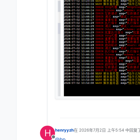
H
henryyzh
在
2026年7月2日 上午5:54
中回复
最后由 编辑
@hp