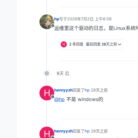
hp
写于
2026年7月2日 上午6:09
最后由 编辑
运维里这个驱动的日志，是Linux系统
离线
H
2 条回复
最后回复
28天之前
8天 后
H
henryyzh
回复了
hp
28天之前
最后由 编辑
@hp
不是 windows的
离线
H
henryyzh
回复了
hp
28天之前
最后由 编辑