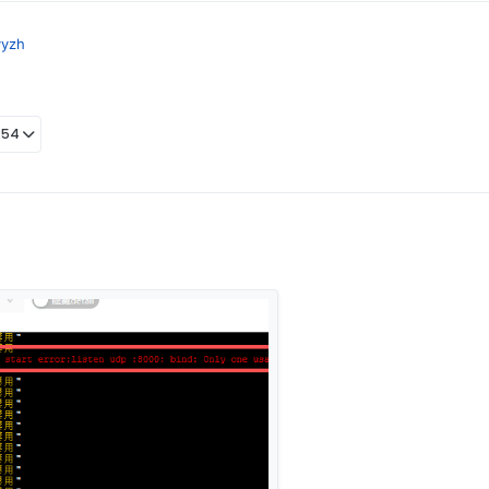
yyzh
:54