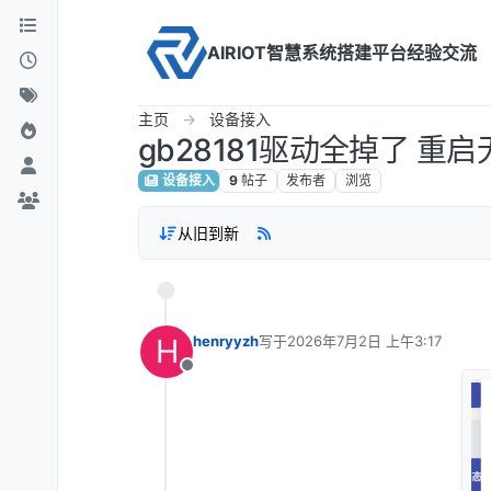
Skip to content
AIRIOT智慧系统搭建平台经验交流
主页
设备接入
gb28181驱动全掉了 重
设备接入
9
帖子
发布者
浏览
从旧到新
H
henryyzh
写于
2026年7月2日 上午3:17
最后由 编辑
离线