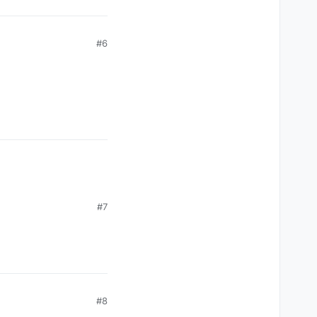
#6
#7
#8