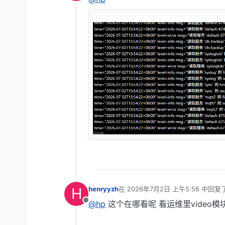
离线
H
henryyzh
在
2026年7月2日 上午5:56
中回复
最后由 编辑
@hp
这个在哪看呢 看运维里video模
离线