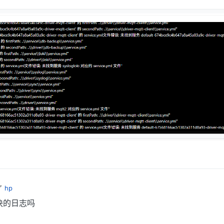
了
hp
块的日志吗