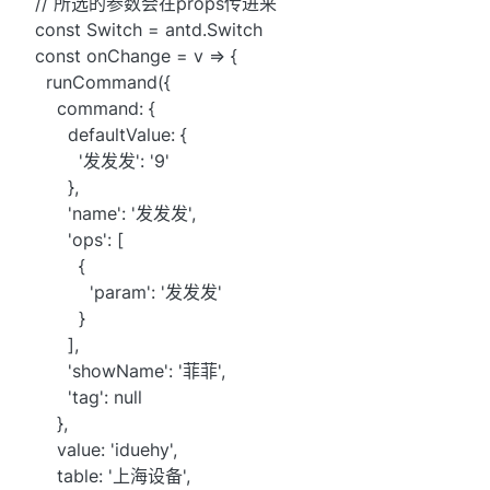
// 所选的参数会在props传进来
const Switch = antd.Switch
const onChange = v => {
runCommand({
command: {
defaultValue: {
'发发发': '9'
},
'name': '发发发',
'ops': [
{
'param': '发发发'
}
],
'showName': '菲菲',
'tag': null
},
value: 'iduehy',
table: '上海设备',