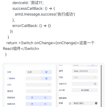
deviceId: '测试11',
successCallBack: () => {
antd.message.success('执行成功')
},
errorCallBack: () => {}
})
}
return <Switch onChange={onChange}>这是一个
React组件</Switch>
}