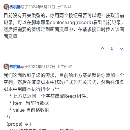
核桃酥
写于
2024年6月21日 上午2:41
核
最后由 编辑
离线
目前没有开关类型的，你用两个按钮是否可以呢？获取当前
记录，可以在脚本那里conlose.log(record)看到当前记录，
然后把需要的值绑定到画面变量中，在请求接口时传入该画
面变量
0
核桃酥
写于
2024年6月27日 上午6:47
核
最后由 编辑
离线
我们这面收到了您的需求，目前给出方案是就是你添加一个
空列，然后在渲染脚本中修改样式为开关形式，然后在渲染
脚本中用脚本执行指令 /**
* 此方法返回一个字符串或React组件。
* item 当前行数据
* value 当前格数据
*/
(props) => {