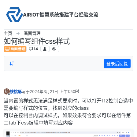
Skip to content
AIRIOT智慧系统搭建平台经验交流
主页
画面管理
如何编写组件css样式
画面管理
14
登录后回复
核桃酥
写于
2024年3月21日 上午1:50
核
最后由 核桃酥 编辑
2024年4月26日 下午4:25
离线
当内置的样式无法满足样式要求时，可以打开f12控制台选中
需要编写样式的位置，找到对应的class
可以在控制台内调试样式，如果效果符合要求可以在组件第
二tab下css编辑中填写对应内容