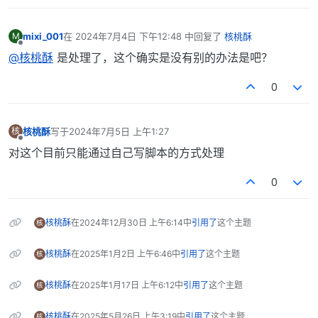
mixi_001
在
2024年7月4日 下午12:48
中回复了
核桃酥
M
最后由 编辑
离线
@核桃酥
是处理了，这个确实是没有别的办法是吧？
0
核桃酥
写于
2024年7月5日 上午1:27
核
最后由 编辑
离线
对这个目前只能通过自己写脚本的方式处理
0
核桃酥
在
2024年12月30日 上午6:14
中
引用了
这个主题
核
核桃酥
在
2025年1月2日 上午6:46
中
引用了
这个主题
核
核桃酥
在
2025年1月17日 上午6:12
中
引用了
这个主题
核
核桃酥
在
2025年5月26日 上午3:19
中
引用了
这个主题
核