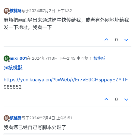
核桃酥
写于
2024年7月2日 上午1:32
核
最后由 编辑
离线
麻烦把画面导出来通过奶牛快传给我，或者有外网地址给我
发一下地址，我看一下
0
mixi_001
在
2024年7月3日 下午2:45
中回复了
核桃酥
M
最后由 编辑
离线
@核桃酥
https://yun.kuaiya.cn/?t=Web/r/Er7vEtICHsppayEZYTF
985852
0
核桃酥
写于
2024年7月4日 上午5:51
核
最后由 编辑
离线
我看您已经自己写脚本处理了