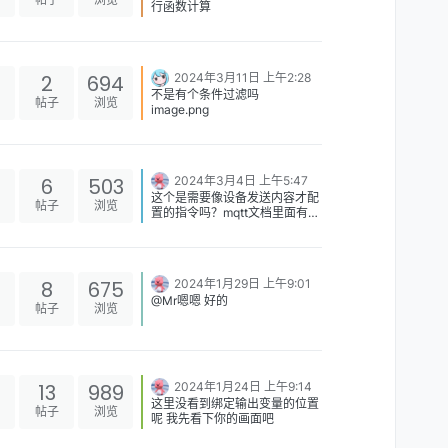
行函数计算
2
694
2024年3月11日 上午2:28
不是有个条件过滤吗
帖子
浏览
image.png
6
503
2024年3月4日 上午5:47
这个是需要像设备发送内容才配
帖子
浏览
置的指令吗？mqtt文档里面有相
应的指令配置脚本以及配置内容
解释，看下是不是发送内容的类
型选择不对，脚本是否有误
8
675
2024年1月29日 上午9:01
@Mr嗯嗯 好的
帖子
浏览
13
989
2024年1月24日 上午9:14
这里没看到绑定输出变量的位置
帖子
浏览
呢 我先看下你的画面吧