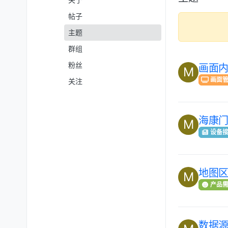
关于
帖子
主题
群组
粉丝
画面
M
画面
关注
海康
M
设备
地图
M
产品
数据