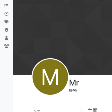
Skip to content
M
Mr
@Mr
主题