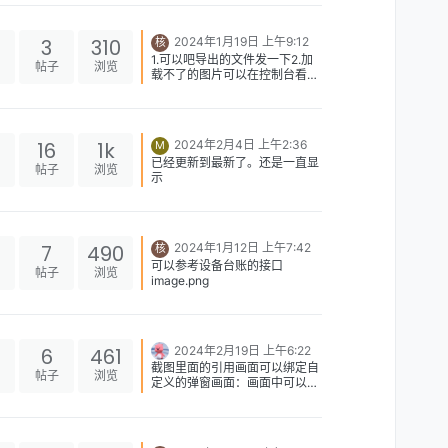
3
310
2024年1月19日 上午9:12
核
1.可以吧导出的文件发一下2.加
帖子
浏览
载不了的图片可以在控制台看请
求的接口报什么错误
16
1k
2024年2月4日 上午2:36
M
已经更新到最新了。还是一直显
帖子
浏览
示
7
490
2024年1月12日 上午7:42
核
可以参考设备台账的接口
帖子
浏览
image.png
6
461
2024年2月19日 上午6:22
截图里面的引用画面可以绑定自
帖子
浏览
定义的弹窗画面：画面中可以添
加组件组（组件组选择设备表）
+文本组件或者状态组件绑定设
备的状态，发布后 在弹窗这里
绑定该画面 前台点击设备图标