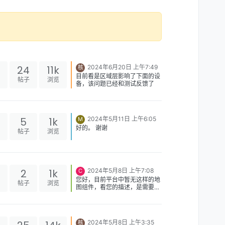
24
11k
2024年6月20日 上午7:49
核
目前看是区域层影响了下面的设
帖子
浏览
备，该问题已经和测试反馈了
5
1k
2024年5月11日 上午6:05
M
好的。 谢谢
帖子
浏览
2
1k
2024年5月8日 上午7:08
C
您好，目前平台中暂无这样的地
帖子
浏览
图组件，看您的描述，是需要一
个类似地图类型的图表，这可以
通过代码图表实现。或者您提供
一下您具体的使用场景，会根据
您的场景进行评估。
2024年5月8日 上午3:35
核