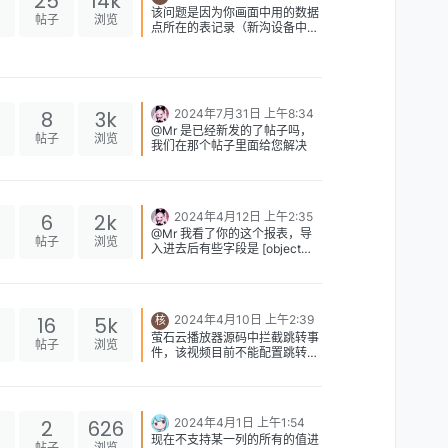
25
14k
该问题是因为你画面中用的数据
帖子
浏览
点所在的表记录（新沟设备中有
表记录）标识重复引起的，已经
反馈给开发了
8
3k
2024年7月31日 上午8:34
@Mr 是已经新发的了帖子吗，
帖子
浏览
我们在那个帖子里面给您解决
6
2k
2024年4月12日 上午2:35
@Mr 我看了你的这个报表，导
帖子
浏览
入进去后有些字段是 [object
Object] ，编辑一下报表，将这
样的字段删除就不会报错了
16
5k
2024年4月10日 上午2:39
核
萤石云播放器源码中拦截跳转事
帖子
浏览
件，该视频目前不能配置跳转事
件
2
626
2024年4月1日 上午1:54
现在不支持某一列的所有的值进
帖子
浏览