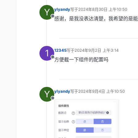
Y
ylyandy
写于
2024年8月30日 上午10:50
最后由 编辑
感谢，是我没表达清楚，我希望的是能
离线
1
12345
写于
2024年9月2日 上午3:14
最后由 编辑
方便截一下组件的配置吗
离线
Y
ylyandy
写于
2024年9月4日 上午10:50
最后由 编辑
离线