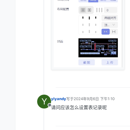
Y
ylyandy
写于
2024年9月6日 下午1:10
最后由 编辑
请问应该怎么设置表记录呢
离线