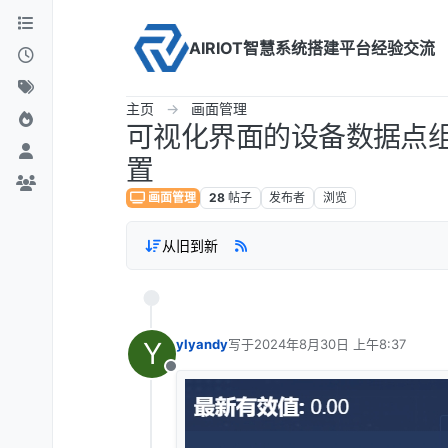
Skip to content
AIRIOT智慧系统搭建平台经验交流
主页
画面管理
可视化界面的设备数据点
置
画面管理
28
帖子
发布者
浏览
从旧到新
Y
ylyandy
写于
2024年8月30日 上午8:37
最后由 编辑
离线