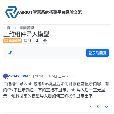
Skip to content
AIRIOT智慧系统搭建平台经验交流
主页
画面管理
三维组件导入模型
画面管理
18
登录后回复
i173423894
写于
2024年8月5日 上午12:06
I
最后由 编辑
离线
三维组件导入obj或者fbx模型后如何能够正常显示内容，有
的fBx不显示颜色，有的直接不显示，obj导入后一直无显
示，倾斜摄影的模型导入后如何正确操作显示出来
0