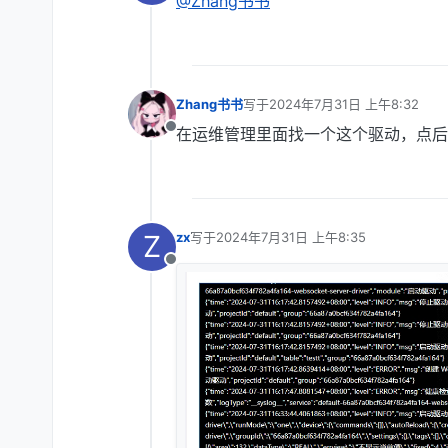
@Zhang书书
离线
Zhang书书
写于
2024年7月31日 上午8:32
最后由 编辑
在运维管理里面找一个这个驱动，点后
离线
Z
zx
写于
2024年7月31日 上午8:35
最后由 编辑
离线