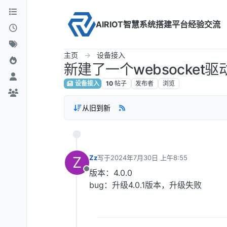
Skip to content
AIRIOT智慧系统搭建平台经验交流
主页
设备接入
新建了一个websocket
设备接入
10
帖子
发布者
浏览
从旧到新
Z
Zz
写于
2024年7月30日 上午8:55
最后由 编辑
版本：4.0.0
离线
bug：升级4.0.1版本，升级失败