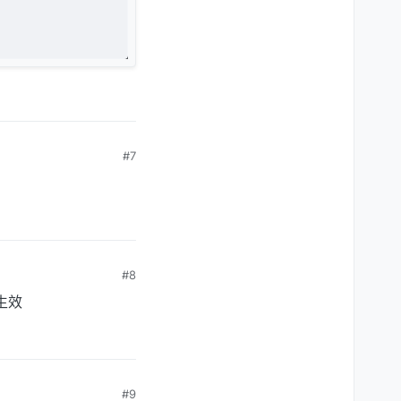
#7
#8
生效
#9