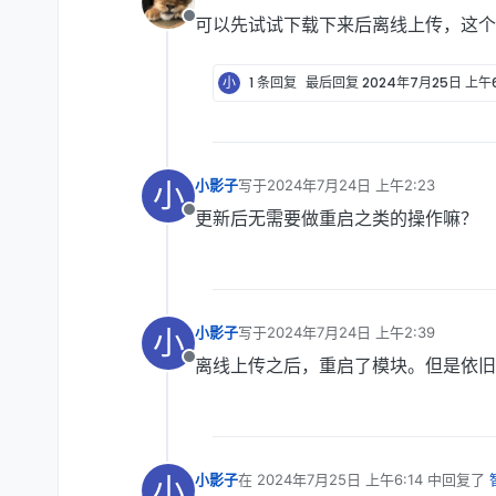
最后由 编辑
可以先试试下载下来后离线上传，这个
离线
小
1 条回复
最后回复
2024年7月25日 上午6
小
小影子
写于
2024年7月24日 上午2:23
最后由 编辑
更新后无需要做重启之类的操作嘛？
离线
小
小影子
写于
2024年7月24日 上午2:39
最后由 编辑
离线上传之后，重启了模块。但是依旧
离线
小
小影子
在
2024年7月25日 上午6:14
中回复了
最后由 编辑