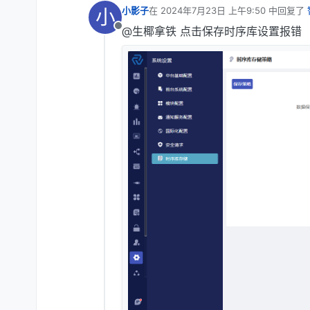
小
小影子
在
2024年7月23日 上午9:50
中回复了
最后由 编辑
@生椰拿铁 点击保存时序库设置报错
离线