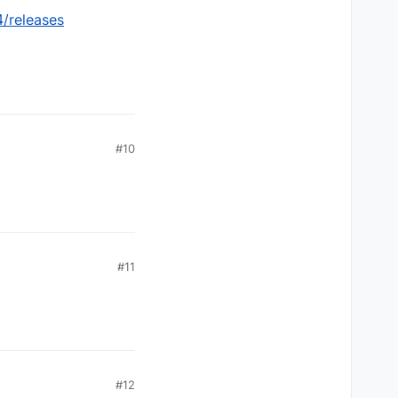
4/releases
#10
#11
#12