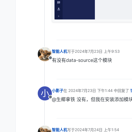
智能人机
写于
2024年7月23日 上午9:53
最后由 编辑
有没有data-source这个模块
离线
小
小影子
在
2024年7月23日 下午1:44
中回复了
最后由 编辑
@生椰拿铁 没有，但我在安装添加模块
离线
智能人机
写于
2024年7月24日 上午1:54