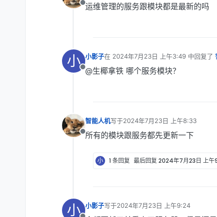
运维管理的服务跟模块都是最新的吗
离线
小
小影子
在
2024年7月23日 上午3:49
中回复了
最后由 编辑
@生椰拿铁 哪个服务模块？
离线
智能人机
写于
2024年7月23日 上午8:33
最后由 编辑
所有的模块跟服务都先更新一下
离线
小
1 条回复
最后回复
2024年7月23日 上午9
小
小影子
写于
2024年7月23日 上午9:24
最后由 编辑