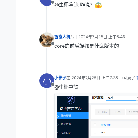
@生椰拿铁 咋说？
离线
智能人机
写于
2024年7月25日 上午6:46
最后由 编辑
core的前后端都是什么版本的
离线
小
小影子
在
2024年7月25日 上午7:36
中回复了
最后由 编辑
@生椰拿铁
离线