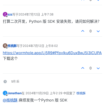
zzz
写于
2024年7月12日 上午7:38
Z
最后由 编辑
离线
打算二次开发，Python 版 SDK 安装失败，请问如何解决？
0
核桃酥
写于
2024年7月12日 上午8:02
核
最后由 编辑
离线
https://wormhole.app/Lj5R9#Pfpvlku6DuxBwJ5i3ICUPA
下载这个
0
5月 后
Jonathan
在
2024年11月29日 上午2:29
中回复了
核桃酥
J
最后由 编辑
离线
@核桃酥
麻烦发我一个Python 版 SDK