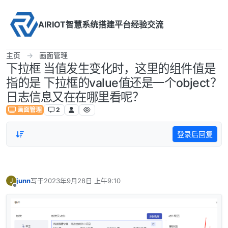
Skip to content
AIRIOT智慧系统搭建平台经验交流
主页
画面管理
下拉框 当值发生变化时，这里的组件值是
指的是 下拉框的value值还是一个object？
日志信息又在在哪里看呢？
画面管理
2
登录后回复
junn
写于
2023年9月28日 上午9:10
J
最后由 编辑
离线