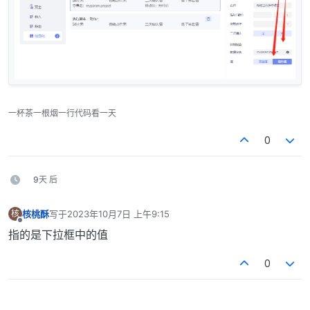
一杯茶一根烟一行代码看一天
0
9天 后
核桃酥
写于
2023年10月7日 上午9:15
核
最后由 编辑
离线
指的是下拉框中的值
0