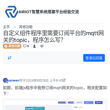
Skip to content
AIRIOT智慧系统搭建平台经验交流
主页
其他功能
自定义组件程序里需要订阅平台的mqtt网
关的topic，程序怎么写？
其他功能
5
登录后回复
usrwen
写于
2024年6月18日 上午8:41
U
最后由 usrwen 编辑
2024年6月18日 下午4:57
离线
如题，前端js程序中我想订阅mqtt网关的topic，相关配置如
下：