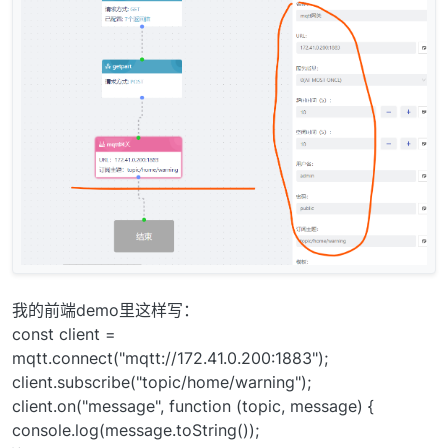
我的前端demo里这样写：
const client =
mqtt.connect("mqtt://172.41.0.200:1883");
client.subscribe("topic/home/warning");
client.on("message", function (topic, message) {
console.log(message.toString());