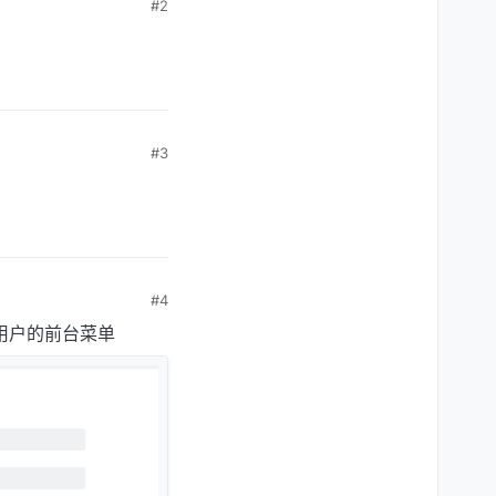
#2
#3
#4
用户的前台菜单