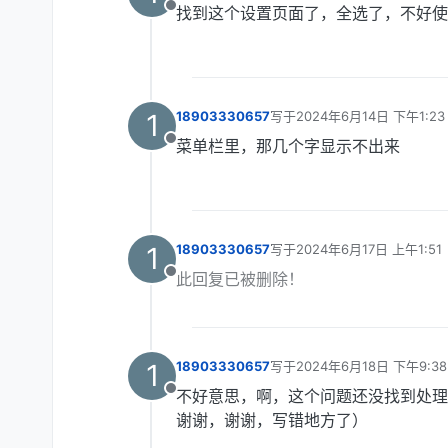
找到这个设置页面了，全选了，不好使
离线
1
18903330657
写于
2024年6月14日 下午1:23
最后由 编辑
菜单栏里，那几个字显示不出来
离线
1
18903330657
写于
2024年6月17日 上午1:51
最后由 编辑
此回复已被删除！
离线
1
18903330657
写于
2024年6月18日 下午9:38
最后由 编辑
不好意思，啊，这个问题还没找到处理的
离线
谢谢，谢谢，写错地方了）