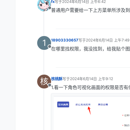
fx
写于
2024年6月14日 上午6:42
最后由 编辑
普通用户需要给一下上方菜单所涉及到
离线
1
18903330657
写于
2024年6月14日 上午7:49
最后由 编辑
在哪里找权限，我没找到，给我贴个图
离线
核
核桃酥
写于
2024年6月14日 上午9:12
最后由 编辑
1.看一下角色可视化画面的权限是否
离线