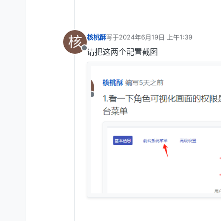
核
核桃酥
写于
2024年6月19日 上午1:39
最后由 编辑
请把这两个配置截图
离线