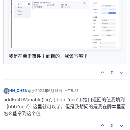
我是在单击事件里面调的，我该写哪里
0
HN_CHEN
写于
2024年6月14日 上午8:31
H
最后由 编辑
离线
addEditDVariable('cq', { bbb: 'ccc' })接口返回的值我填到
｛bbb:'ccc'｝这里就可以了，但是我想问的是我在脚本里面
怎么能拿到这个值
0