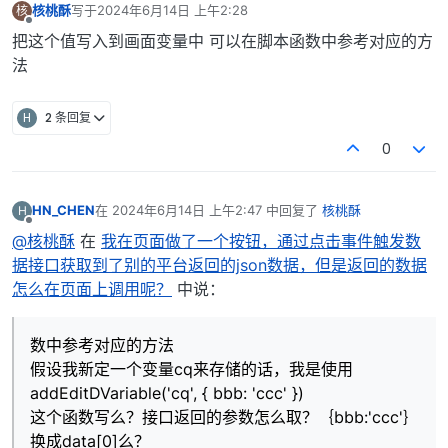
核桃酥
写于
2024年6月14日 上午2:28
核
最后由 编辑
离线
把这个值写入到画面变量中 可以在脚本函数中参考对应的方
法
H
2 条回复
0
HN_CHEN
在
2024年6月14日 上午2:47
中回复了
核桃酥
H
最后由 编辑
离线
@核桃酥
在
我在页面做了一个按钮，通过点击事件触发数
据接口获取到了别的平台返回的json数据，但是返回的数据
怎么在页面上调用呢？
中说：
数中参考对应的方法
假设我新定一个变量cq来存储的话，我是使用
addEditDVariable('cq', { bbb: 'ccc' })
这个函数写么？接口返回的参数怎么取？｛bbb:'ccc'｝
换成data[0]么？