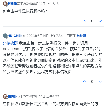
核桃酥
写于
2024年6月14日 上午7:18
核
最后由 编辑
离线
你点击事件是执行脚本吗？
0
HN_CHEN
在
2024年6月14日 上午7:34
中回复了
核桃酥
H
最后由 编辑
离线
@核桃酥
我点击第一步虫情测报仪，第二步，调用
deviceaddr接口,传入了虫情的ID参数，获取到了第三步的
设备详细信息。现在我想实现的目的是：把第三步获取到的
这些信息能在可视化页面绑定到对应的文本框显示出来，能
不能远程帮帮我或者提供个思路和稍微详细点儿的实现方法
给我应该怎么实现，远程方式我私信发你
0
核桃酥
写于
2024年6月14日 上午7:53
核
最后由 编辑
离线
在你获取到数据掉完接口返回的地方调保存画面变量的方