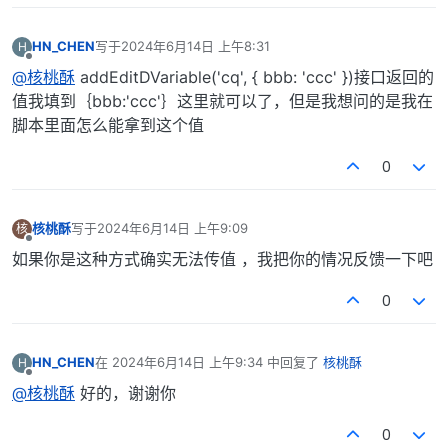
HN_CHEN
写于
2024年6月14日 上午8:31
H
最后由 编辑
离线
@核桃酥
addEditDVariable('cq', { bbb: 'ccc' })接口返回的
值我填到｛bbb:'ccc'｝这里就可以了，但是我想问的是我在
脚本里面怎么能拿到这个值
0
核桃酥
写于
2024年6月14日 上午9:09
核
最后由 编辑
离线
如果你是这种方式确实无法传值 ，我把你的情况反馈一下吧
0
HN_CHEN
在
2024年6月14日 上午9:34
中回复了
核桃酥
H
最后由 编辑
离线
@核桃酥
好的，谢谢你
0