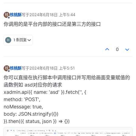
核桃酥
写于
2024年6月18日 上午5:44
核
最后由 编辑
离线
你调用的是平台内部的接口还是第三方的接口
H
1 条回复
0
核桃酥
写于
2024年6月18日 上午5:51
核
最后由 编辑
离线
你可以直接在执行脚本中调用接口并写用给画面变量赋值的
函数例如 asd对应你的请求
xadmin.api({ name: 'asd' }).fetch('', {
method: 'POST',
noMessage: true,
body: JSON.stringify({})
}).then(({ status, json }) => {})