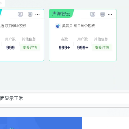
面显示正常