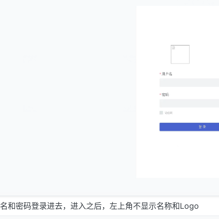
名和密码登录进去，进入之后，左上角不显示名称和Logo