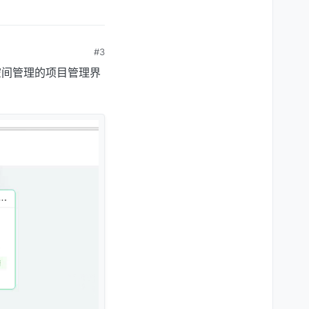
#3
空间管理的项目管理界