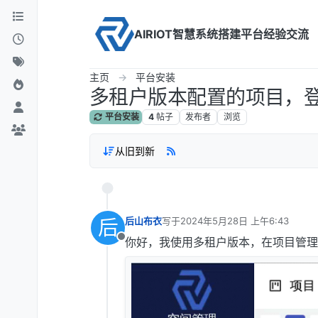
Skip to content
AIRIOT智慧系统搭建平台经验交流
主页
平台安装
多租户版本配置的项目，
平台安装
4
帖子
发布者
浏览
从旧到新
后
后山布衣
写于
2024年5月28日 上午6:43
最后由 编辑
你好，我使用多租户版本，在项目管理
离线