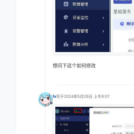
想问下这个如何修改
fx
写于
2024年5月28日 上午8:07
最后由 编辑
离线