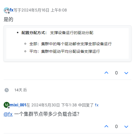
fx
写于
2024年5月16日 上午8:08
最后由 编辑
离线
是的
0
14天 后
mixi_001
在
2024年5月30日 下午1:38
中回复了
fx
M
最后由 编辑
离线
@fx
一个集群节点带多少负载合适？
0