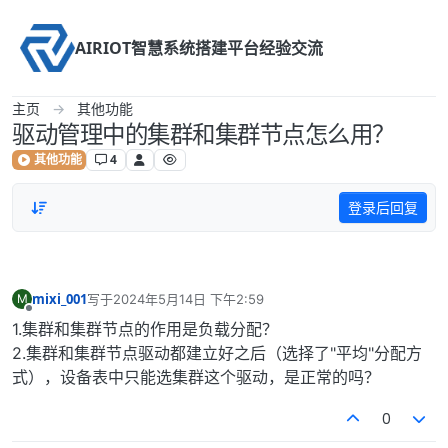
Skip to content
AIRIOT智慧系统搭建平台经验交流
主页
其他功能
驱动管理中的集群和集群节点怎么用？
其他功能
4
登录后回复
mixi_001
写于
2024年5月14日 下午2:59
M
最后由 编辑
离线
1.集群和集群节点的作用是负载分配？
2.集群和集群节点驱动都建立好之后（选择了"平均"分配方
式），设备表中只能选集群这个驱动，是正常的吗？
0