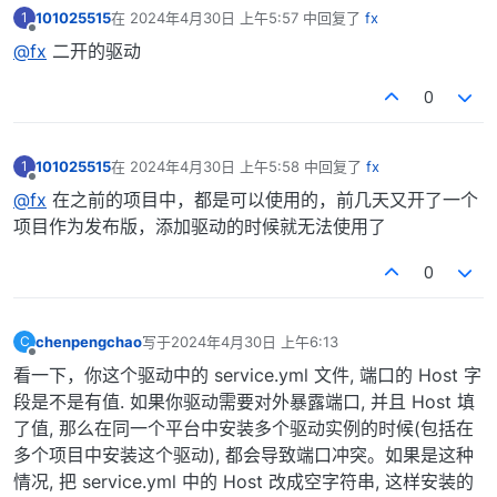
101025515
在
2024年4月30日 上午5:57
中回复了
fx
1
最后由 编辑
离线
@fx
二开的驱动
0
101025515
在
2024年4月30日 上午5:58
中回复了
fx
1
最后由 编辑
离线
@fx
在之前的项目中，都是可以使用的，前几天又开了一个
项目作为发布版，添加驱动的时候就无法使用了
0
chenpengchao
写于
2024年4月30日 上午6:13
C
最后由 编辑
离线
看一下，你这个驱动中的 service.yml 文件, 端口的 Host 字
段是不是有值. 如果你驱动需要对外暴露端口, 并且 Host 填
了值, 那么在同一个平台中安装多个驱动实例的时候(包括在
多个项目中安装这个驱动), 都会导致端口冲突。如果是这种
情况, 把 service.yml 中的 Host 改成空字符串, 这样安装的