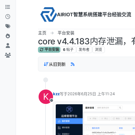
Skip to content
AIRIOT智慧系统搭建平台经验交流
主页
平台安装
core v4.4.183内存泄
平台安装
6
帖子
发布者
浏览
从旧到新
K
kzz
写于
2026年6月25日 上午11:24
最后由 编辑
离线