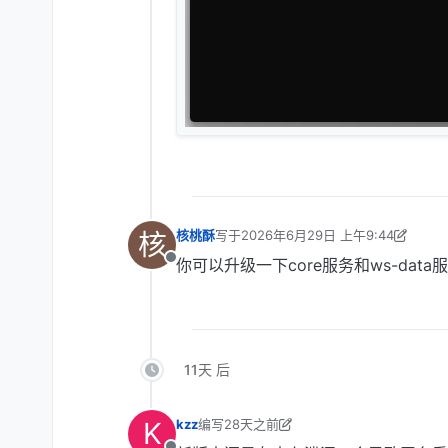
核
核桃酥
写于
2026年6月29日 上午9:44
最后由 核桃酥 编辑
2026年6月30日 上午
你可以升级一下core服务和ws-data
离线
11天 后
K
kzz
编写
28天之前
最后由 kzz 编辑
28天之前