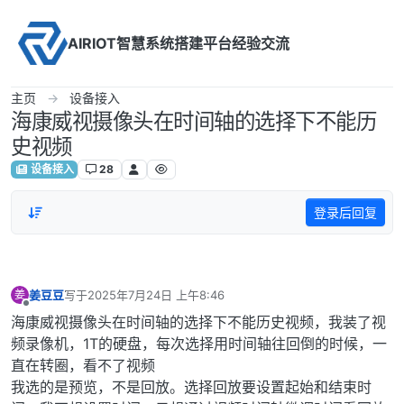
Skip to content
AIRIOT智慧系统搭建平台经验交流
主页
设备接入
海康威视摄像头在时间轴的选择下不能历
史视频
设备接入
28
登录后回复
姜豆豆
写于
2025年7月24日 上午8:46
姜
最后由 编辑
离线
海康威视摄像头在时间轴的选择下不能历史视频，我装了视
频录像机，1T的硬盘，每次选择用时间轴往回倒的时候，一
直在转圈，看不了视频
我选的是预览，不是回放。选择回放要设置起始和结束时