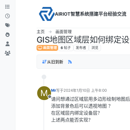
Skip to content
AIRIOT智慧系统搭建平台经验交流
主页
画面管理
GIS地图区域层如何绑定
画面管理
6
帖子
发布者
浏览
从旧到新
M
Mr
写于
2024年1月10日 上午8:00
最后由 编辑
请问想通过区域层用多边形绘制地图后
离线
添加背景色后可以透视地图 ？
在区域层内绑定设备层？
上述两点能否实现？