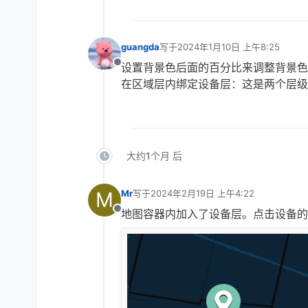
guangda
写于
2024年1月10日 上午8:25
最后由 编辑
设置背景色后面的百分比来调整背景色
离线
在区域层内绑定设备层：这是两个层级
大约1个月 后
M
Mr
写于
2024年2月19日 上午4:22
最后由 编辑
地图容器内加入了设备层。点击设备的
离线