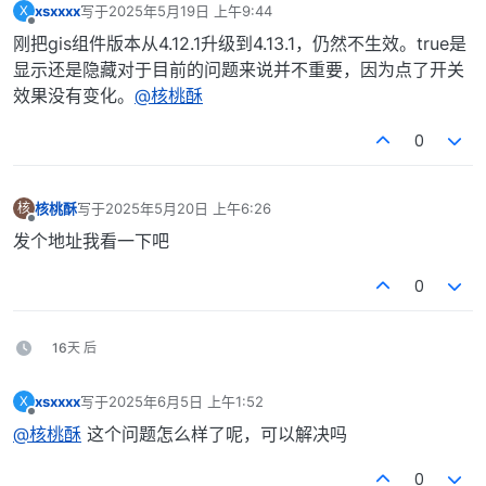
xsxxxx
写于
2025年5月19日 上午9:44
X
最后由 编辑
离线
刚把gis组件版本从4.12.1升级到4.13.1，仍然不生效。true是
显示还是隐藏对于目前的问题来说并不重要，因为点了开关
效果没有变化。
@核桃酥
0
核桃酥
写于
2025年5月20日 上午6:26
核
最后由 编辑
离线
发个地址我看一下吧
0
16天 后
xsxxxx
写于
2025年6月5日 上午1:52
X
最后由 编辑
离线
@核桃酥
这个问题怎么样了呢，可以解决吗
0