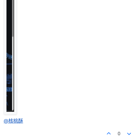
@核桃酥
0