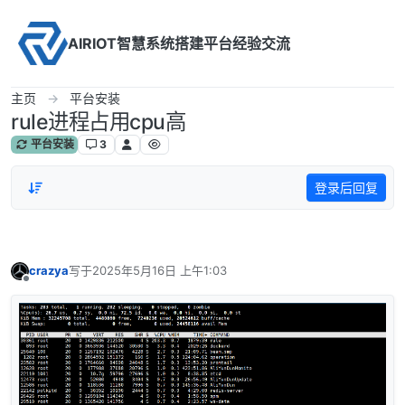
Skip to content
AIRIOT智慧系统搭建平台经验交流
主页
平台安装
rule进程占用cpu高
平台安装
3
登录后回复
crazya
写于
2025年5月16日 上午1:03
最后由 编辑
离线