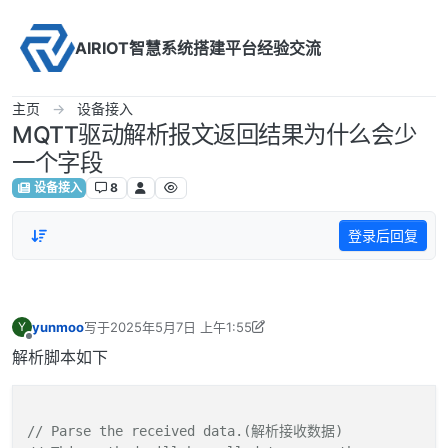
Skip to content
AIRIOT智慧系统搭建平台经验交流
主页
设备接入
MQTT驱动解析报文返回结果为什么会少
一个字段
设备接入
8
登录后回复
yunmoo
写于
2025年5月7日 上午1:55
Y
最后由 yunmoo 编辑
2025年5月7日 上午11:58
离线
解析脚本如下
// Parse the received data.(解析接收数据)