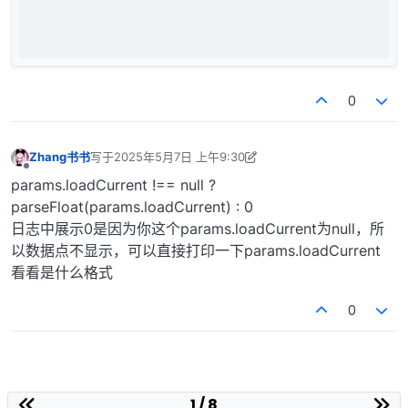
return
 [];

    }

// 7. 返回结果（设备ID从topic中提取）
const
 topicParts = topic.
split
(
'/'
).
filter
(
seg
 =
0
const
 deviceId = topicParts.
length
 >= 
3
 ? topicP
return
 [{

id
: deviceId,

Zhang书书
写于
2025年5月7日 上午9:30
values
: {

最后由 Zhang书书 编辑
2025年5月7日 下午5:34
离线
operating_mode
: params.
isDaytime
,

params.loadCurrent !== null ?
battery_voltage
: params.
batteryVoltage
 !
parseFloat(params.loadCurrent) : 0
load_current
: params.
loadCurrent
 !== 
nul
日志中展示0是因为你这个params.loadCurrent为null，所
load_voltage
: params.
loadVoltage
 !== 
nul
以数据点不显示，可以直接打印一下params.loadCurrent
working_status
: params.
isWorking
,

看看是什么格式
temperature
: params.
temp
 !== 
null
 ? 
pars
        },

0
time
: 
Date
.
now
()

    }];

// Build sending data. (构建发送数据。)
CommandHandle
 = 
function
 (
topic, id, op
) {

1 / 8