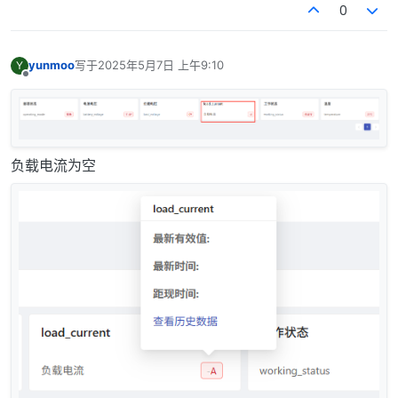
0
// 6.4 昼夜模式（命令字0x01，索引2低4位）
if
 (bytes.
length
 >= 
4
) {

yunmoo
写于
2025年5月7日 上午9:10
Y
const
 modeByte = bytes[
2
];

最后由 编辑
离线
const
 mode = (modeByte & 
0xF0
) >> 
4
;

            params.
isDaytime
 = mode === 
0
 ? 
"白天"
 : 
console
.
log
(
'[DEBUG] 昼夜模式:'
, { modeByt
        }

负载电流为空
//温度采集
if
 (bytes.
length
 >= 
24
) {

            params.
temp
 = ((bytes[
23
] + 
100
) * 
0.1
).
console
.
log
(
'[DEBUG] 温度:'
, params.
temp
 
        }

// 6.5 工作状态判断（阈值过滤噪声）
        params.
isWorking
 = (

            params.
loadVoltage
 !== 
null
 && 
parseFloa
            params.
loadCurrent
 !== 
null
 && 
parseFloa
        );

console
.
log
(
'[DEBUG] 工作状态:'
, params.
isWor
    } 
catch
 (e) {

console
.
error
(
'[ERROR] 解析异常:'
, e);
