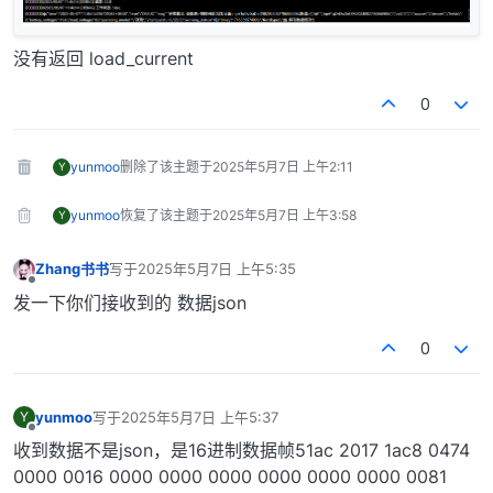
console
.
log
(
'[DEBUG] 去除头部51后的数据:'
, hexD
    }

没有返回 load_current
// 3. 验证起始符(0xAC)和结束符(0xCA)
0
// ---------------------------------------------
// 关键修复：正确提取结束符位置（倒数第4-2字节为结束符0
// ---------------------------------------------
yunmoo
删除了该主题于
2025年5月7日 上午2:11
Y
const
 endFlagPosition = hexData.
length
 - 
4
; 
// 
const
 actualEndFlag = hexData.
substr
(endFlagPosi
yunmoo
恢复了该主题于
2025年5月7日 上午3:58
Y
if
 (!hexData.
startsWith
(
'ac'
)) {

console
.
error
(
'[ERROR] 起始符校验失败: 期望ac
Zhang书书
写于
2025年5月7日 上午5:35
return
 [];

最后由 编辑
离线
    }

发一下你们接收到的 数据json
if
 (actualEndFlag !== 
'ca'
) {

console
.
error
(
'[ERROR] 结束符校验失败: 期望ca
0
return
 [];

    }

yunmoo
写于
2025年5月7日 上午5:37
Y
最后由 编辑
// 4. 提取核心数据区（去除起始符ac和结束符ca及后续字
离线
收到数据不是json，是16进制数据帧51ac 2017 1ac8 0474
const
 coreData = hexData.
slice
(
2
, endFlagPosition
0000 0016 0000 0000 0000 0000 0000 0000 0081
console
.
log
(
'[DEBUG] 核心数据区:'
, coreData);
