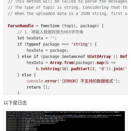
// This method will be called to parse the mes
// The type of topic is string. Considering th
// When the uploaded data is a JSON string, fir
ParseHandle
 = 
function
 (
topic, package
) {

// 1. 将输入数据转换为HEX字符串
let
 hexData = 
''
;

if
 (
typeof
 package === 
'string'
) {

        hexData = package;

    } 
else
if
 (package 
instanceof
Uint8Array
 || 
Buff
        hexData = 
Array
.
from
(package).
map
(
b
 =>
            b.
toString
(
16
).
padStart
(
2
, 
'0'
)).
join
(
''
    } 
else
 {

console
.
error
(
'[ERROR] 不支持的数据格式'
);

return
 [];

    }

    hexData = hexData.
toLowerCase
().
replace
(
/\s+/g
, 
以下是日志
console
.
log
(
'[DEBUG] 原始HEX数据:'
, hexData);

// 2. 去除头部51（严格验证位置）
if
 (hexData.
startsWith
(
'51'
)) {

        hexData = hexData.
slice
(
2
);
