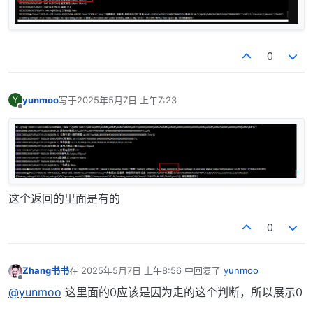
try
 {

// 6.1 蓄电池电压（命令字0x03-0x04，索引4-5）
if
 (bytes.
length
 >= 
6
) { 
// 至少需要6字节
const
 batHigh = bytes[
4
];

0
const
 batLow = bytes[
5
];

            params.
batteryVoltage
 = ((batHigh << 
8
 |
console
.
log
(
'[DEBUG] 蓄电池电压计算:'
, { b
yunmoo
写于
2025年5月7日 上午7:23
Y
最后由 编辑
        }

离线
// 6.2 负载电压（命令字0x08，索引8）
if
 (bytes.
length
 >= 
9
) { 
// 至少需要7字节
            params.
loadVoltage
 = (bytes[
8
] * 
0.1
).
to
console
.
log
(
'[DEBUG] 负载电压计算:'
, param
        }

这个返回的里面是有的
// 6.3 负载电流（命令字0x06-0x07，索引6-7）
0
if
 (bytes.
length
 >= 
8
) { 
// 至少需要8字节
const
 loadCHigh = bytes[
6
];

const
 loadCLow = bytes[
7
];

Zhang书书
在
2025年5月7日 上午8:56
中回复了
yunmoo
最后由 编辑
            params.
loadCurrent
 = ((loadCHigh << 
8
 | 
离线
@yunmoo
这里面的0应该是因为走的这个判断，所以展示0
console
.
log
(
'[DEBUG] 负载电流:'
, {loadCHi
        }
