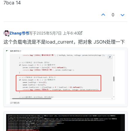
7bca 14
if
 (coreData.
length
 % 
2
 !== 
0
) {

console
.
error
(
'[ERROR] 数据长度异常: 非偶数字节
0
return
 [];

    }

Zhang书书
写于
2025年5月7日 上午6:40
// 5. 转换为字节数组
最后由 Zhang书书 编辑
2025年5月7日 下午2:42
离线
const
 bytes = [];

这个负载电流是不是load_current，把对象 JSON处理一下
for
 (
let
 i = 
0
; i < coreData.
length
; i += 
2
) {

        bytes.
push
(
parseInt
(coreData.
substr
(i, 
2
), 
1
    }

console
.
log
(
'[DEBUG] 字节数组:'
, bytes);

// 6. 关键字段解析（根据协议文档索引）
const
 params = {

isDaytime
: 
"未知"
,

batteryVoltage
: 
null
,

loadCurrent
: 
null
,

loadVoltage
: 
null
,

isWorking
: 
false
,

temp
:
null
    };
