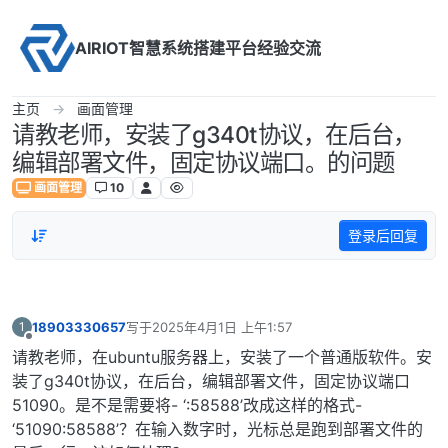
Skip to content
AIRIOT智慧系统搭建平台经验交流
主页
画面管理
请教老师，安装了g340t协议，在后台，
编辑部署文件，固定协议端口。的问题
画面管理
10
登录后回复
18903330657
写于
2025年4月1日 上午1:57
1
最后由 编辑
离线
请教老师，在ubuntu服务器上，安装了一个普通版软件。安
装了g340t协议，在后台，编辑部署文件，固定协议端口
51090。是不是需要将- ‘:58588’改成这样的格式-
‘51090:58588’？在输入数字时，光标总是跑到部署文件的