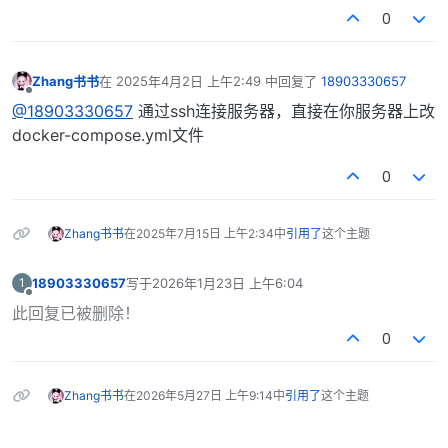
0
Zhang书书
在
2025年4月2日 上午2:49
中回复了
18903330657
最后由 编辑
离线
@18903330657
通过ssh连接服务器，直接在你服务器上改
docker-compose.yml文件
0
Zhang书书
在
2025年7月15日 上午2:34
中
引用了
这个主题
18903330657
写于
2026年1月23日 上午6:04
1
最后由 编辑
离线
此回复已被删除！
0
Zhang书书
在
2026年5月27日 上午9:14
中
引用了
这个主题