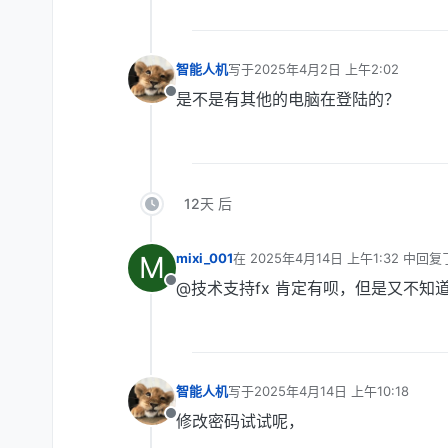
智能人机
写于
2025年4月2日 上午2:02
最后由 编辑
是不是有其他的电脑在登陆的？
离线
12天 后
M
mixi_001
在
2025年4月14日 上午1:32
中回复
最后由 编辑
@技术支持fx 肯定有呗，但是又不
离线
智能人机
写于
2025年4月14日 上午10:18
最后由 编辑
修改密码试试呢，
离线