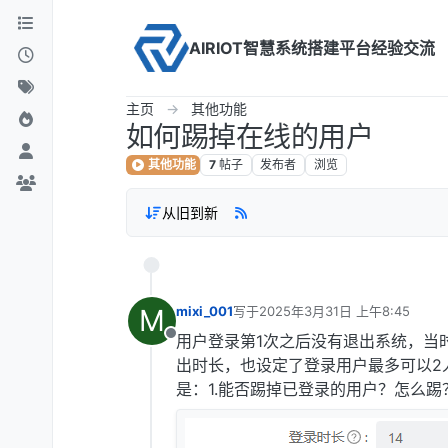
Skip to content
AIRIOT智慧系统搭建平台经验交流
主页
其他功能
如何踢掉在线的用户
其他功能
7
帖子
发布者
浏览
从旧到新
M
mixi_001
写于
2025年3月31日 上午8:45
最后由 编辑
用户登录第1次之后没有退出系统，当
离线
出时长，也设定了登录用户最多可以2
是：1.能否踢掉已登录的用户？怎么踢