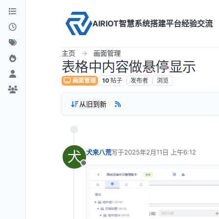
Skip to content
AIRIOT智慧系统搭建平台经验交流
主页
画面管理
表格中内容做悬停显示
画面管理
10
帖子
发布者
浏览
从旧到新
犬
犬来八荒
写于
2025年2月11日 上午6:12
最后由 编辑
离线