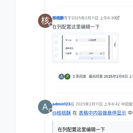
核
核桃酥
写于
2025年2月11日 上午6:39
最后由 核桃酥 编辑
2025年2月11日 下午
在列配置这里编辑一下
离线
A
犬
2 条回复
最后回复
2025年2月11日 上
A
admin123
在
2025年2月11日 上午6:42
中回
最后由 编辑
@核桃酥
在
表格中内容做悬停显示
中
离线
在列配置这里编辑一下