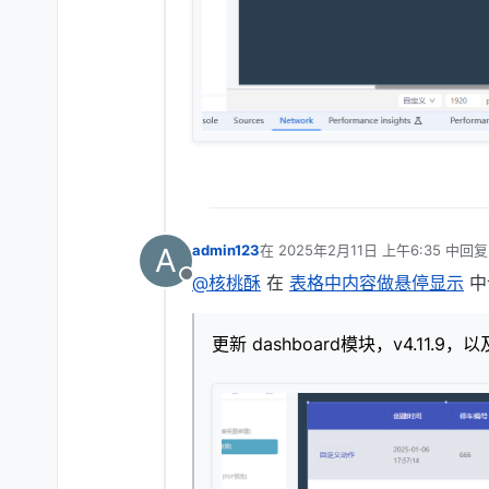
A
admin123
在
2025年2月11日 上午6:35
中回
最后由 编辑
@核桃酥
在
表格中内容做悬停显示
中
离线
更新 dashboard模块，v4.11.9，以及