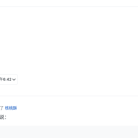
2:39
午6:42
复了
核桃酥
说：