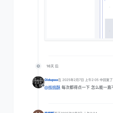
16天 后
Oidupaa
在
2025年2月7日 上午2:05
中回复
最后由 编辑
@核桃酥
每次都得点一下 怎么能一直
离线