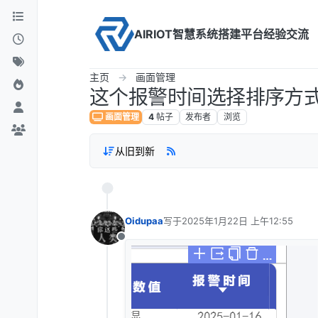
Skip to content
AIRIOT智慧系统搭建平台经验交流
主页
画面管理
这个报警时间选择排序方
画面管理
4
帖子
发布者
浏览
从旧到新
Oidupaa
写于
2025年1月22日 上午12:55
最后由 编辑
离线