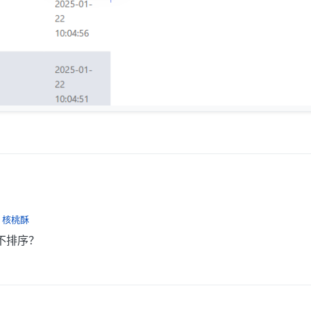
了
核桃酥
不排序？