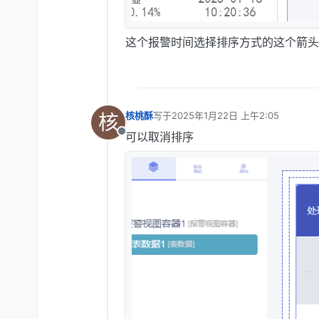
这个报警时间选择排序方式的这个箭头
核
核桃酥
写于
2025年1月22日 上午2:05
最后由 编辑
可以取消排序
离线