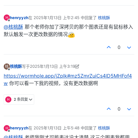
henryyzh
在
2025年1月13日 上午2:45
中回复了
核桃酥
H
最后由 编辑
离线
@核桃酥
那个老师你加了深拷贝的那个图表还是有鼠标移入
默认触发一次更改数据的情况
0
核桃酥
写于
2025年1月13日 上午3:19
核
最后由 核桃酥 编辑
2025年1月13日 上午11:19
离线
https://wormhole.app/jZplk#mz5ZmrZuiCs4lD5MHFof4
w
你可以看一下我的视频，没有更改数据啊
H
2 条回复
0
henryyzh
在
2025年1月13日 上午5:48
中回复了
核桃酥
H
最后由 编辑
离线
@核桃酥
老师我刚才可能表达没太清楚 这三个图表我都用