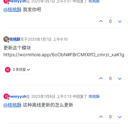
henryyzh
在
2025年1月7日 上午5:57
中回复了
核桃酥
H
最后由 编辑
离线
@核桃酥
我发你吧
0
核桃酥
写于
2025年1月7日 上午9:10
核
最后由 编辑
离线
更新这个模块
https://wormhole.app/6oObN#FBrCMtXIfO_cmrzi_xaK1g
H
2 条回复
0
henryyzh
在
2025年1月8日 上午2:13
中回复了
核桃酥
H
最后由 编辑
离线
@核桃酥
这种离线更新的怎么更新
0