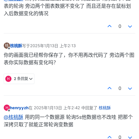
表的轮询 旁边两个图表数据不变化了 而且还是存在鼠标划
入后数据变化的情况
0
核桃酥
写于
2025年1月13日 上午2:13
核
最后由 编辑
离线
你的画面我已经帮你保存了，你不用再改代码了 旁边两个图
表你实际数据有变化吗？
H
2 条回复
0
henryyzh
在
2025年1月13日 上午2:42
中回复了
核桃酥
H
最后由 编辑
离线
@核桃酥
用的同一个数据源 轮询5s他数据也不改哇 把那个
深拷贝取了就能正常轮询变数据
0