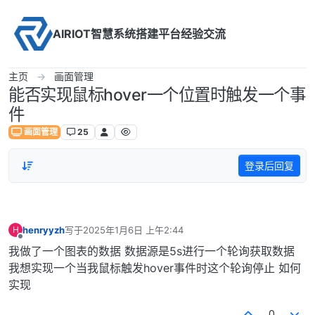
Skip to content
AIRIOT智慧系统搭建平台经验交流
主页
画面管理
能否实现鼠标hover一个位置时触发一个事
件
画面管理
25
登录后回复
henryyzh
写于
2025年1月6日 上午2:44
H
最后由 编辑
离线
我做了一个图表的数据 数据源是5s进行一个轮询获取数据
我想实现一个当我鼠标触发hover事件时这个轮询停止 如何
实现
0