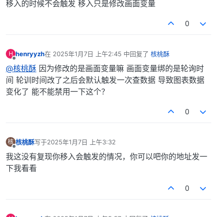
移入的时候不会触发 移入只是修改画面变量
0
henryyzh
在
2025年1月7日 上午2:45
中回复了
核桃酥
H
最后由 编辑
离线
@核桃酥
因为修改的是画面变量嘛 画面变量绑的是轮询时
间 轮训时间改了之后会默认触发一次查数据 导致图表数据
变化了 能不能禁用一下这个？
0
核桃酥
写于
2025年1月7日 上午3:32
核
最后由 编辑
离线
我这没有复现你移入会触发的情况，你可以吧你的地址发一
下我看看
0