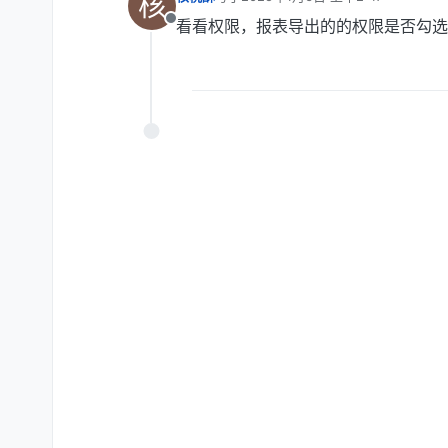
核
最后由 编辑
看看权限，报表导出的的权限是否勾选
离线