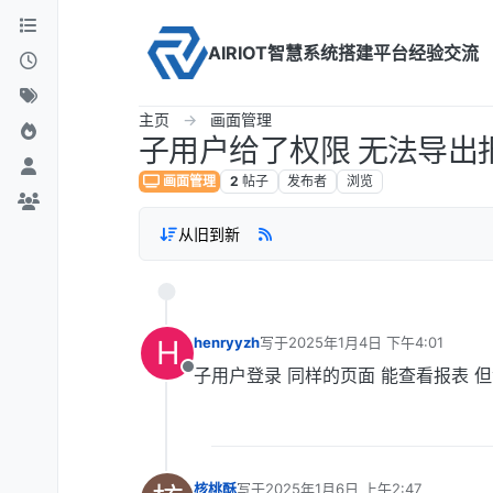
Skip to content
AIRIOT智慧系统搭建平台经验交流
主页
画面管理
子用户给了权限 无法导出
画面管理
2
帖子
发布者
浏览
从旧到新
H
henryyzh
写于
2025年1月4日 下午4:01
最后由 编辑
子用户登录 同样的页面 能查看报表 
离线
核桃酥
写于
2025年1月6日 上午2:47