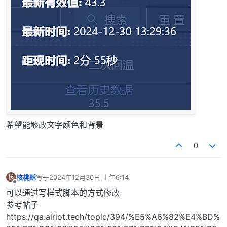
希望能够改文字颜色和背景
0
核桃酥
写于
2024年12月30日 上午6:14
核
最后由 编辑
离线
可以通过写样式脚本的方式修改
参考帖子
https://qa.airiot.tech/topic/394/%E5%A6%82%E4%BD%