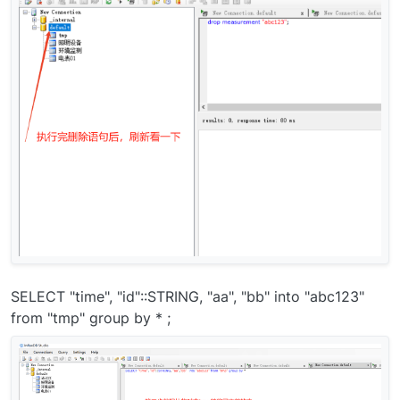
SELECT "time", "id"::STRING, "aa", "bb" into "abc123"
from "tmp" group by * ;