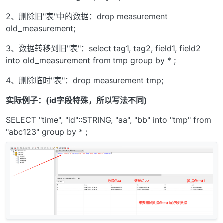
2、删除旧"表"中的数据：drop measurement
old_measurement;
3、数据转移到旧"表"：select tag1, tag2, field1, field2
into old_measurement from tmp group by * ;
4、删除临时"表"：drop measurement tmp;
实际例子：(id字段特殊，所以写法不同)
SELECT "time", "id"::STRING, "aa", "bb" into "tmp" from
"abc123" group by * ;