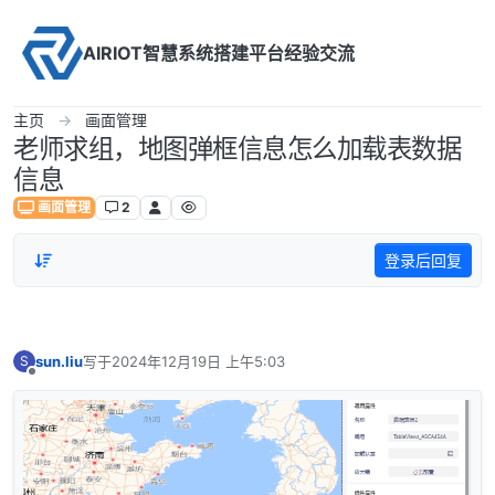
Skip to content
AIRIOT智慧系统搭建平台经验交流
主页
画面管理
老师求组，地图弹框信息怎么加载表数据
信息
画面管理
2
登录后回复
sun.liu
写于
2024年12月19日 上午5:03
S
最后由 编辑
离线