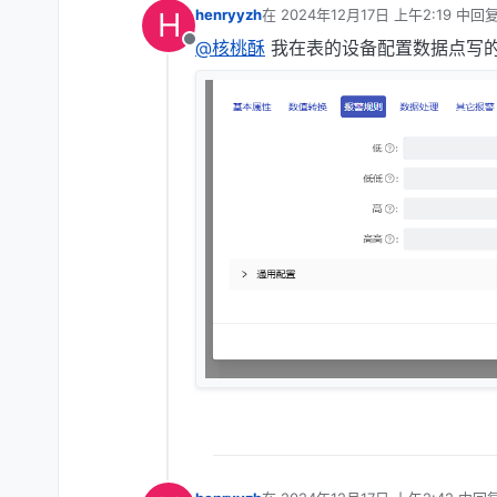
H
henryyzh
在
2024年12月17日 上午2:19
中回
最后由 编辑
@核桃酥
我在表的设备配置数据点写的
离线