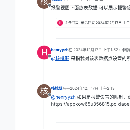
核
最后由 编辑
报警视图下面放表数据 可以展示报警
离线
H
2 条回复
最后回复
2024年12月17日 上午1
H
henryyzh
在
2024年12月17日 上午1:52
中回
最后由 编辑
@核桃酥
是指我对该表数据点设置的所有
离线
核
核桃酥
写于
2024年12月17日 上午2:13
最后由 编辑
@henryyzh
如果是报警设置的限制，
离线
https://appxow65u356815.pc.xiao