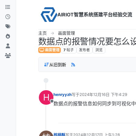
Skip to content
AIRIOT智慧系统搭建平台经验交流
主页
画面管理
数据点的报警情况要怎么设
画面管理
7
帖子
发布者
浏览
从旧到新
H
henryyzh
写于
2024年12月16日 下午4:29
最后由 编辑
数据点的报警信息如何同步到可视化中？
离线
核桃酥
写于
2024年12月17日 上午1:28