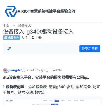
Skip to content
AIRIOT智慧系统搭建平台经验交流
主页
设备接入
设备接入-g340t驱动设备接入
设备接入
2
登录后回复
guangda
写于
2024年12月8日 下午1:09
最后由 编辑
离线
dtu设备接入平台，安装平台的服务器需要有公网ip。
1.设备表配置
：添加设备表-安装g340t驱动-添加设备-配置
手机号、站号-添加数据点。