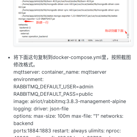
将下面这句复制到docker-compose.yml里，按照截图
修改格式。
mqttserver: container_name: mqttserver
environment:
RABBITMQ_DEFAULT_USER=admin
RABBITMQ_DEFAULT_PASS=public
image: airiot/rabbitmq:3.8.3-management-alpine
logging: driver: json-file
options: max-size: 100m max-file: "1" networks:
backend
ports:1884:1883 restart: always ulimits: nproc: