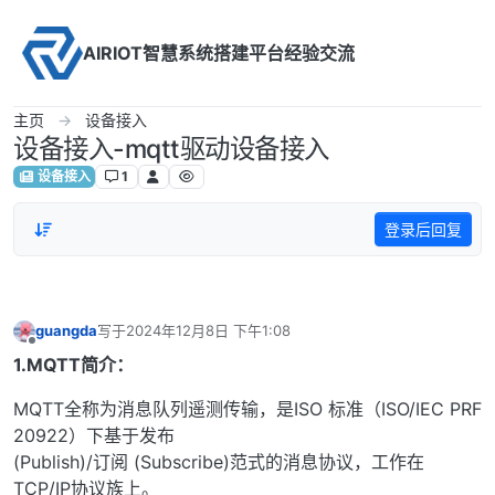
Skip to content
AIRIOT智慧系统搭建平台经验交流
主页
设备接入
设备接入-mqtt驱动设备接入
设备接入
1
登录后回复
guangda
写于
2024年12月8日 下午1:08
最后由 编辑
离线
1.MQTT简介：
MQTT全称为消息队列遥测传输，是ISO 标准（ISO/IEC PRF
20922）下基于发布
(Publish)/订阅 (Subscribe)范式的消息协议，工作在
TCP/IP协议族上。