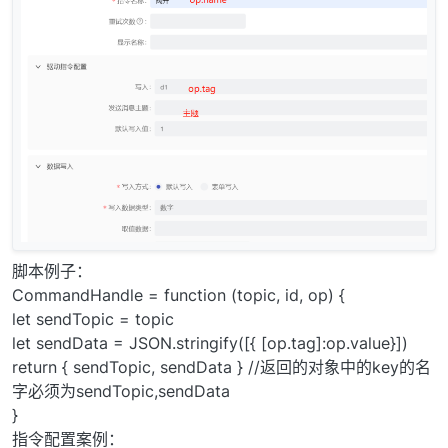
脚本例子：
CommandHandle = function (topic, id, op) {
let sendTopic = topic
let sendData = JSON.stringify([{ [op.tag]:op.value}])
return { sendTopic, sendData } //返回的对象中的key的名
字必须为sendTopic,sendData
}
指令配置案例：