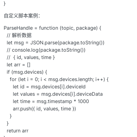
}
自定义脚本案例：
ParseHandle = function (topic, package) {
// 解析数据
let msg = JSON.parse(package.toString())
// console.log(package.toString())
// { id, values, time }
let arr = []
if (msg.devices) {
for (let i = 0; i < msg.devices.length; i++) {
let id = msg.devices[i].deviceId
let values = msg.devices[i].deviceData
let time = msg.timestamp * 1000
arr.push({ id, values, time })
}
}
return arr