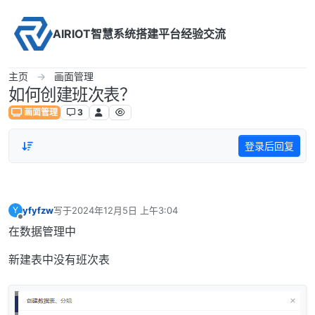
Skip to content
AIRIOT智慧系统搭建平台经验交流
主页
画面管理
如何创建班次表？
画面管理
3
登录后回复
yfyfzw
写于
2024年12月5日 上午3:04
Y
最后由 编辑
离线
在数据管理中
新建表中没有班次表