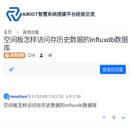
Skip to content
AIRIOT智慧系统搭建平台经验交流
主页
其他功能
空间板怎样访问存历史数据的influxdb数据
库
其他功能
5
登录后回复
Jonathan
写于
2024年11月27日 上午3:38
J
最后由 编辑
离线
空间板怎样访问存历史数据的influxdb数据库
0