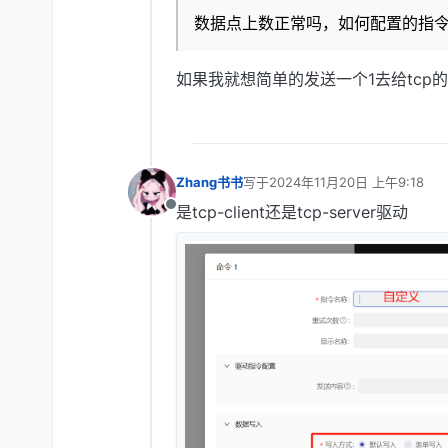
数据点上数正常吗，如何配置的指
如果我就想简单的发送一个1去给tc
Zhang书书
写于
2024年11月20日 上午9:18
最后由 编辑
是tcp-client还是tcp-server驱动
离线