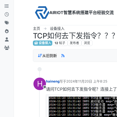
Skip to content
AIRIOT智慧系统搭建平台经验交流
主页
设备接入
TCP如何去下发指令？？
设备接入
12
帖子
发布者
浏览
从旧到新
H
haineng
写于
2024年11月20日 上午8:25
最后由 编辑
请问TCP如何去下发指令呢？连接上
离线