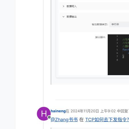
H
haineng
在
2024年11月20日 上午9:02
中回复
最后由 编辑
@Zhang书书
在
TCP如何去下发指令
离线