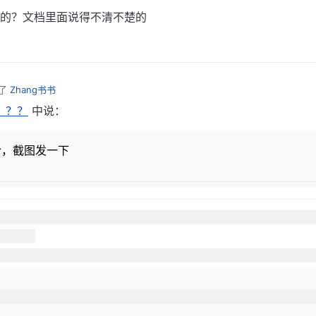
的？文档里面说得不清不楚的
了
Zhang书书
？？？
中说：
令，截图发一下