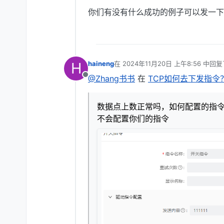
你们有没有什么成功的例子可以发一下
H
haineng
在
2024年11月20日 上午8:56
中回复
最后由 编辑
@Zhang书书
在
TCP如何去下发指令
离线
数据点上数正常吗，如何配置的指
不会配置你们的指令