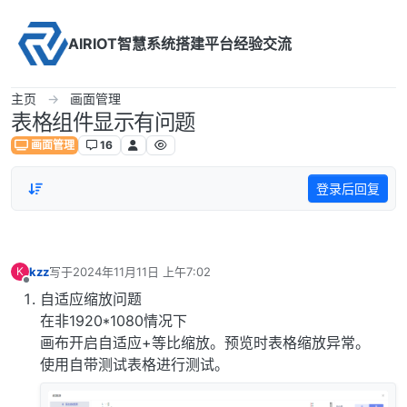
Skip to content
AIRIOT智慧系统搭建平台经验交流
主页
画面管理
表格组件显示有问题
画面管理
16
登录后回复
kzz
写于
2024年11月11日 上午7:02
K
最后由 编辑
离线
自适应缩放问题
在非1920*1080情况下
画布开启自适应+等比缩放。预览时表格缩放异常。
使用自带测试表格进行测试。