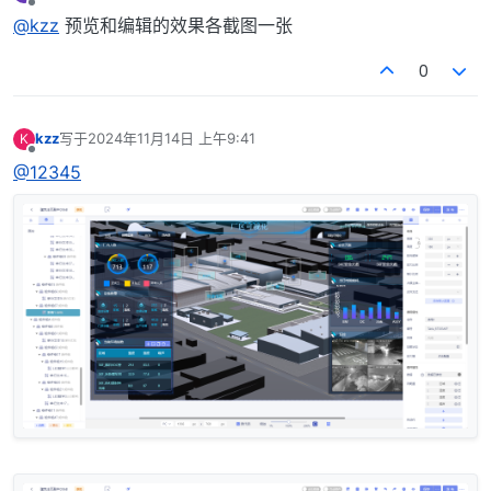
最后由 编辑
离线
@kzz
预览和编辑的效果各截图一张
0
kzz
写于
2024年11月14日 上午9:41
K
最后由 编辑
离线
@12345