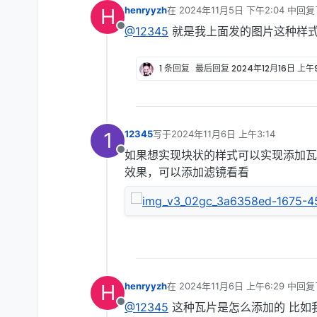
H
henryyzh
在
2024年11月5日 下午2:04
中回复
最后由 编辑
@12345
就是我上面发的图片这种样式 块
离线
1 条回复
最后回复
2024年12月16日 上午9
1
12345
写于
2024年11月6日 上午3:14
最后由 编辑
如果想实现块状的样式可以实现添加瓦片
离线
效果，可以添加滤镜看看
H
henryyzh
在
2024年11月6日 上午6:29
中回复
最后由 编辑
@12345
这种瓦片是怎么添加的 比如
离线