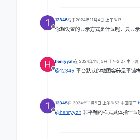
1
12345
写于
2024年11月4日 上午3:17
最后由 编辑
你想设置的显示方式是什么呢，只显示
离线
H
henryyzh
在
2024年11月5日 上午2:27
中回复
最后由 编辑
@12345
平台默认的地图容器是平铺样
离线
1
12345
在
2024年11月5日 上午6:52
中回复了
最后由 编辑
@henryyzh
非平铺的样式具体指什么
离线