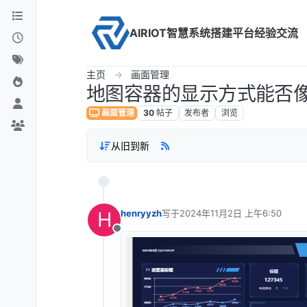
Skip to content
AIRIOT智慧系统搭建平台经验交流
主页
画面管理
地图容器的显示方式能否
画面管理
30
帖子
发布者
浏览
从旧到新
H
henryyzh
写于
2024年11月2日 上午6:50
最后由 编辑
离线