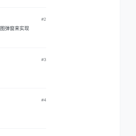
#2
图弹窗来实现
#3
#4