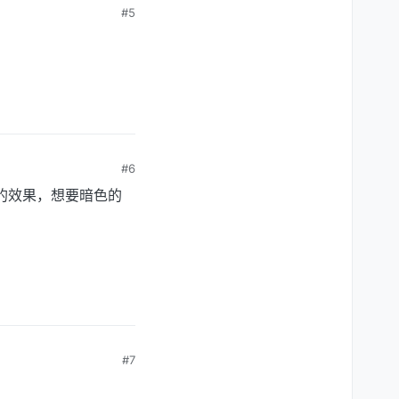
#5
#6
酷的效果，想要暗色的
#7