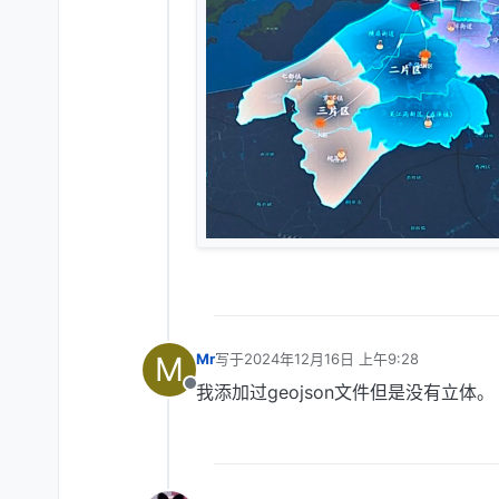
M
Mr
写于
2024年12月16日 上午9:28
最后由 编辑
我添加过geojson文件但是没有立体。
离线