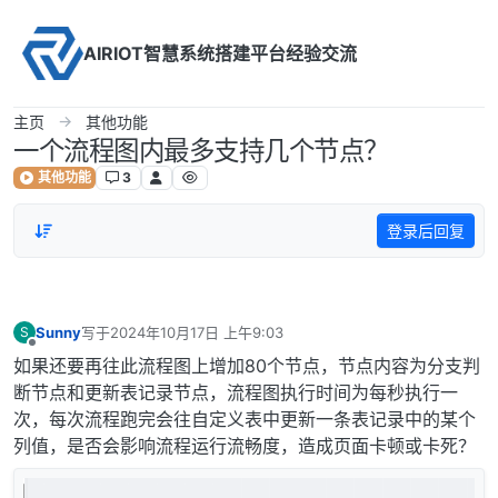
Skip to content
AIRIOT智慧系统搭建平台经验交流
主页
其他功能
一个流程图内最多支持几个节点？
其他功能
3
登录后回复
Sunny
写于
2024年10月17日 上午9:03
S
最后由 编辑
离线
如果还要再往此流程图上增加80个节点，节点内容为分支判
断节点和更新表记录节点，流程图执行时间为每秒执行一
次，每次流程跑完会往自定义表中更新一条表记录中的某个
列值，是否会影响流程运行流畅度，造成页面卡顿或卡死？