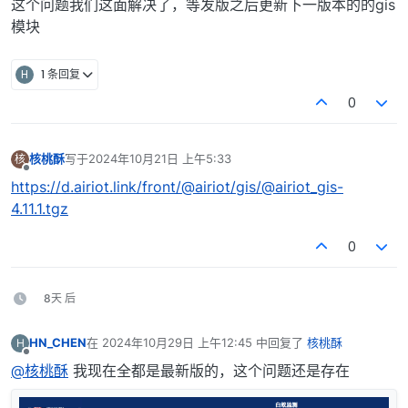
这个问题我们这面解决了，等发版之后更新下一版本的的gis
模块
H
1 条回复
0
核桃酥
写于
2024年10月21日 上午5:33
核
最后由 编辑
离线
https://d.airiot.link/front/@airiot/gis/@airiot_gis-
4.11.1.tgz
0
8天 后
HN_CHEN
在
2024年10月29日 上午12:45
中回复了
核桃酥
H
最后由 编辑
离线
@核桃酥
我现在全都是最新版的，这个问题还是存在