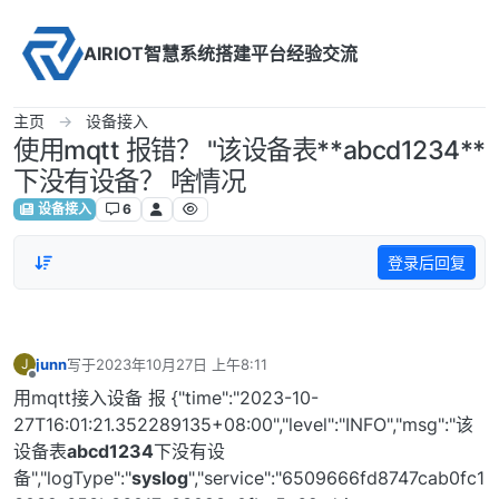
Skip to content
AIRIOT智慧系统搭建平台经验交流
主页
设备接入
使用mqtt 报错？ "该设备表**abcd1234**
下没有设备？ 啥情况
设备接入
6
登录后回复
junn
写于
2023年10月27日 上午8:11
J
最后由 编辑
离线
用mqtt接入设备 报 {"time":"2023-10-
27T16:01:21.352289135+08:00","level":"INFO","msg":"该
设备表
abcd1234
下没有设
备","logType":"
syslog
","service":"6509666fd8747cab0fc1