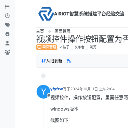
Skip to content
AIRIOT智慧系统搭建平台经验交流
主页
画面管理
视频控件操作按钮配置为
画面管理
7
帖子
发布者
浏览
从旧到新
Y
yfyfzw
写于
2024年10月11日 上午2:04
最后由 编辑
视频控件，操作按钮配置，里面任意两
离线
windows版本
截图如下